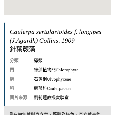
Caulerpa sertularioides f. longipes
(J.Agardh) Collins, 1909
針葉蕨藻
分類
藻類
門
綠藻植物門Chlorophyta
綱
石蓴綱Ulvophyceae
科
蕨藻科Caulerpaceae
圖片來源
劉莉蓮教授實驗室
具有匍匐莖與直立莖，藻體為綠色，直立莖高約