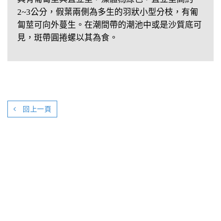
2~3公分，假葉兩側為多生的羽狀小型分枝，有匍
匐莖可向外蔓生。在潮間帶的潮池中或是沙質底可
見，斑帶圓捲螺以其為食。
回上一頁