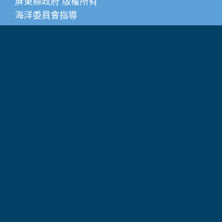
屏東縣政府 版權所有
海洋委員會指導
系統或操作相關問題請撥打0910-615885
其他潮間帶相關諮詢服務請撥打0919605216
觀光旅遊事故緊急通報 119緊急報案專線、118
海洋委員會海巡署緊急報案專線
建議瀏覽器：IE 11+、Firefox 39+、Chrome 44+、
Safari、Edge
隱私權政策
|
政府網站資料開放宣告
瀏覽人數：6289210
回報錯誤資訊/網站優化建議