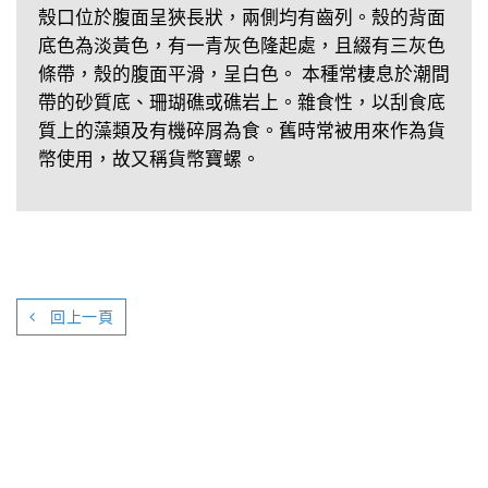
殼口位於腹面呈狹長狀，兩側均有齒列。殼的背面
底色為淡黃色，有一青灰色隆起處，且綴有三灰色
條帶，殼的腹面平滑，呈白色。 本種常棲息於潮間
帶的砂質底、珊瑚礁或礁岩上。雜食性，以刮食底
質上的藻類及有機碎屑為食。舊時常被用來作為貨
幣使用，故又稱貨幣寶螺。
回上一頁