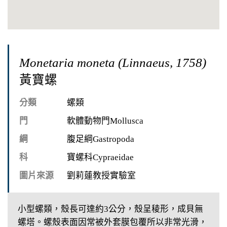
Monetaria moneta (Linnaeus, 1758)
黃寶螺
分類
螺類
門
軟體動物門Mollusca
綱
腹足綱Gastropoda
科
寶螺科Cypraeidae
圖片來源
劉莉蓮教授實驗室
小型螺類，殼長可達約3公分，殼呈稜形，成貝無
螺塔。螺殼表面因常被外套膜包覆所以非常光滑，