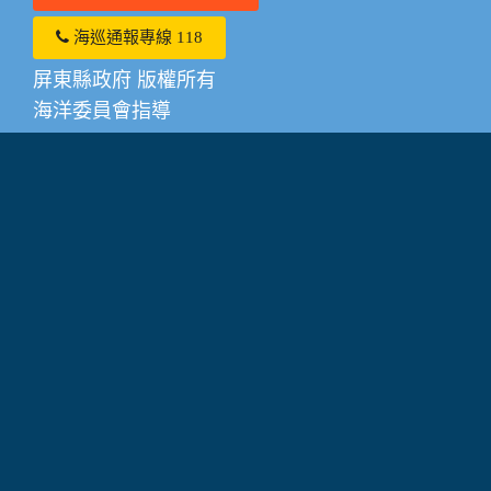
海巡通報專線 118
屏東縣政府 版權所有
海洋委員會指導
系統或操作相關問題請撥打0910-615885
其他潮間帶相關諮詢服務請撥打0919605216
觀光旅遊事故緊急通報 119緊急報案專線、118
海洋委員會海巡署緊急報案專線
建議瀏覽器：IE 11+、Firefox 39+、Chrome 44+、
Safari、Edge
隱私權政策
|
政府網站資料開放宣告