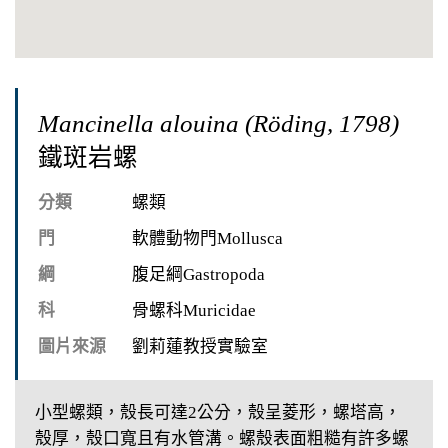
Mancinella alouina (Röding, 1798)
鐵斑岩螺
分類
螺類
門
軟體動物門Mollusca
綱
腹足綱Gastropoda
科
骨螺科Muricidae
圖片來源
劉莉蓮教授實驗室
小型螺類，殼長可達2公分，殼呈菱形，螺塔高，
殼厚，殼口寬且有水管溝。螺殼表面粗糙有許多螺