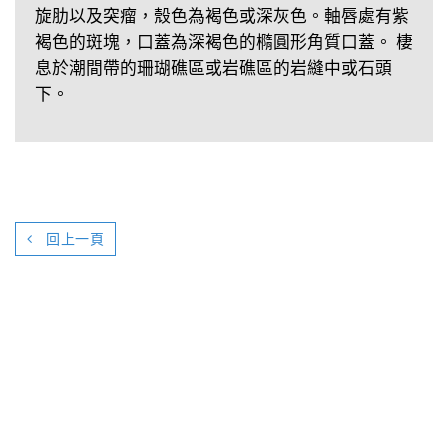
旋肋以及突瘤，殼色為褐色或深灰色。軸唇處有紫
褐色的斑塊，口蓋為深褐色的橢圓形角質口蓋。 棲
息於潮間帶的珊瑚礁區或岩礁區的岩縫中或石頭
下。
回上一頁