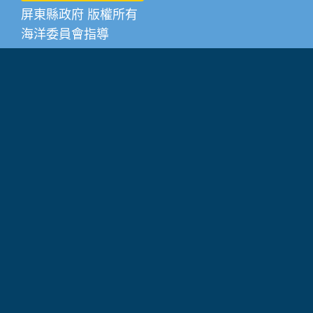
屏東縣政府 版權所有
海洋委員會指導
系統或操作相關問題請撥打0910-615885
其他潮間帶相關諮詢服務請撥打0919605216
觀光旅遊事故緊急通報 119緊急報案專線、118
海洋委員會海巡署緊急報案專線
建議瀏覽器：IE 11+、Firefox 39+、Chrome 44+、
Safari、Edge
隱私權政策
|
政府網站資料開放宣告
瀏覽人數：6289475
回報錯誤資訊/網站優化建議