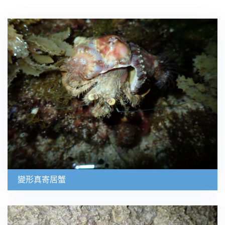
變形真寄居蟹