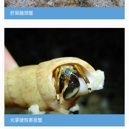
肝葉饅頭蟹
光掌硬殼寄居蟹