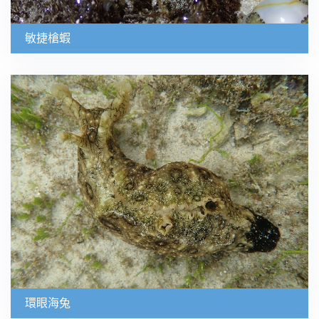
敏捷槍蝦
環眼海兔