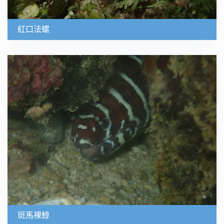
紅口法螺
斑馬裸鯙