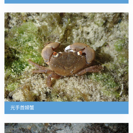
光手酋婦蟹