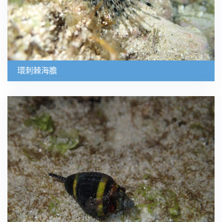
環刺棘海膽