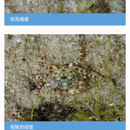
斑馬峨螺
粗糙酋婦蟹