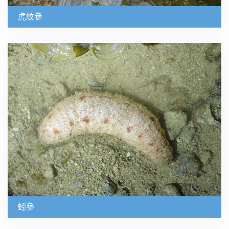
虎紋參
蚓參