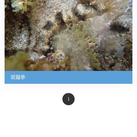
斑錨參
1