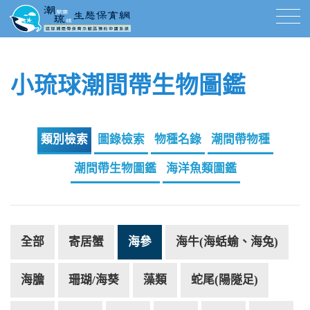
小琉球潮間帶生物圖鑑
類別檢索
圖錄檢索
物種名錄
潮間帶物種
潮間帶生物圖鑑
海洋魚類圖鑑
全部
寄居蟹
海參
海牛(海蛞蝓、海兔)
海膽
珊瑚/海葵
藻類
蛇尾(陽隧足)