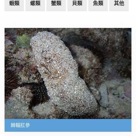
蝦類
螺類
蟹類
貝類
魚類
其他
棘輻肛參