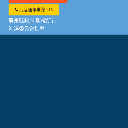
海巡通報專線 118
屏東縣政府 版權所有
海洋委員會指導
系統或操作相關問題請撥打0910-615885
其他潮間帶相關諮詢服務請撥打0919605216
觀光旅遊事故緊急通報 119緊急報案專線、118
海洋委員會海巡署緊急報案專線
建議瀏覽器：IE 11+、Firefox 39+、Chrome 44+、
Safari、Edge
隱私權政策
|
政府網站資料開放宣告